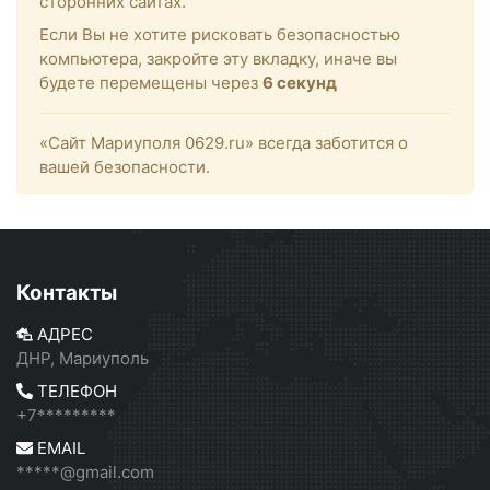
сторонних сайтах.
Если Вы не хотите рисковать безопасностью
компьютера, закройте эту вкладку, иначе вы
будете перемещены через
6
секунд
«Сайт Мариуполя 0629.ru» всегда заботится о
вашей безопасности.
Контакты
АДРЕС
ДНР, Мариуполь
ТЕЛЕФОН
+7*********
EMAIL
*****@gmail.com