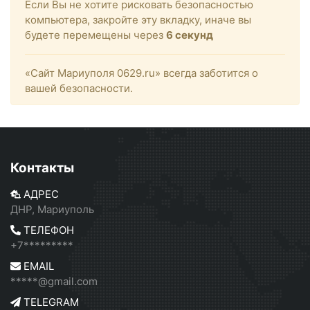
Если Вы не хотите рисковать безопасностью
компьютера, закройте эту вкладку, иначе вы
будете перемещены через
6
секунд
«Сайт Мариуполя 0629.ru» всегда заботится о
вашей безопасности.
Контакты
АДРЕС
ДНР, Мариуполь
ТЕЛЕФОН
+7*********
EMAIL
*****@gmail.com
TELEGRAM