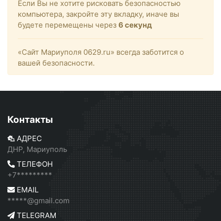
Если Вы не хотите рисковать безопасностью
компьютера, закройте эту вкладку, иначе вы
будете перемещены через
6
секунд
«Сайт Мариуполя 0629.ru» всегда заботится о
вашей безопасности.
Контакты
АДРЕС
ДНР, Мариуполь
ТЕЛЕФОН
+7*********
EMAIL
*****@gmail.com
TELEGRAM