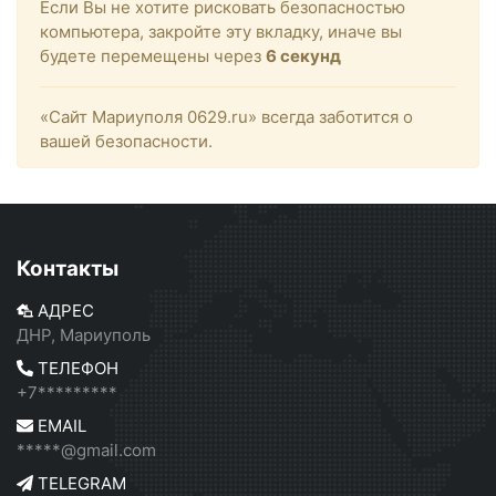
Если Вы не хотите рисковать безопасностью
компьютера, закройте эту вкладку, иначе вы
будете перемещены через
6
секунд
«Сайт Мариуполя 0629.ru» всегда заботится о
вашей безопасности.
Контакты
АДРЕС
ДНР, Мариуполь
ТЕЛЕФОН
+7*********
EMAIL
*****@gmail.com
TELEGRAM