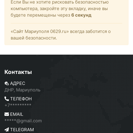
Если Вы не хотите рисковать безопасностью
компьютера, закройте эту вкладку, иначе вы
будете перемещены через
6
секунд
«Сайт Мариуполя 0629.ru» всегда заботится о
вашей безопасности.
Контакты
АДРЕС
ДНР, Мариуполь
ТЕЛЕФОН
+7*********
EMAIL
*****@gmail.com
TELEGRAM