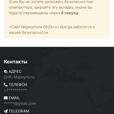
Если Вы не хотите рисковать безопасностью
компьютера, закройте эту вкладку, иначе вы
будете перемещены через
6
секунд
«Сайт Мариуполя 0629.ru» всегда заботится о
вашей безопасности.
Контакты
АДРЕС
ДНР, Мариуполь
ТЕЛЕФОН
+7*********
EMAIL
*****@gmail.com
TELEGRAM