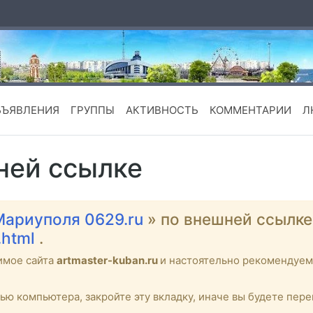
БЪЯВЛЕНИЯ
ГРУППЫ
АКТИВНОСТЬ
КОММЕНТАРИИ
Л
ней ссылке
Мариуполя 0629.ru
» по внешней ссылк
.html
.
имое сайта
artmaster-kuban.ru
и настоятельно рекомендуе
тью компьютера, закройте эту вкладку, иначе вы будете пе