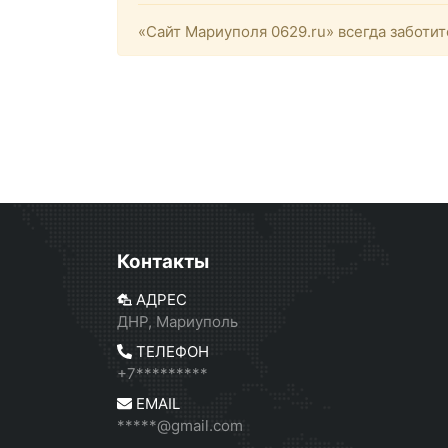
«Сайт Мариуполя 0629.ru» всегда заботит
Контакты
АДРЕС
ДНР, Мариуполь
ТЕЛЕФОН
+7*********
EMAIL
*****@gmail.com