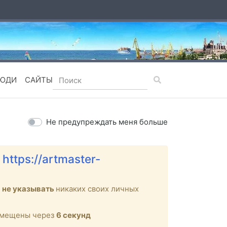
ЮДИ
САЙТЫ
Не предупреждать меня больше
е
https://artmaster-
м
не указывать
никаких своих личных
ремещены через
6
секунд