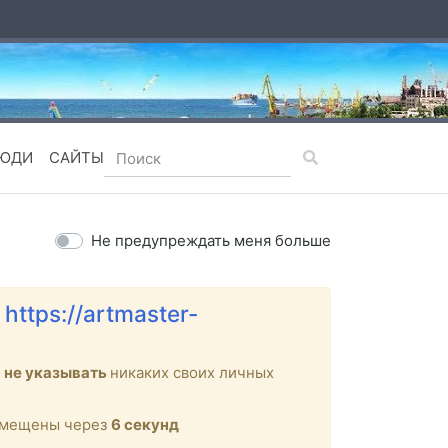
ЮДИ
САЙТЫ
Не предупреждать меня больше
е
https://artmaster-
м
не указывать
никаких своих личных
ремещены через
6
секунд