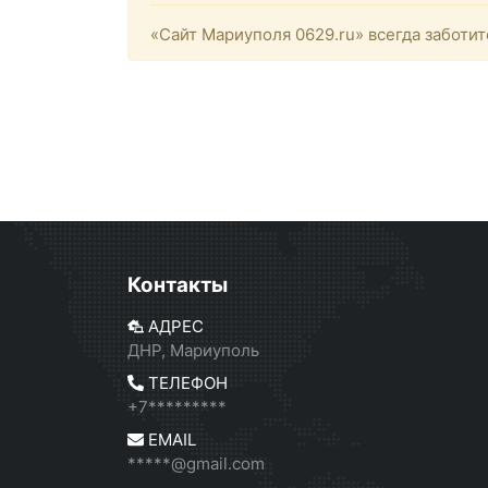
«Сайт Мариуполя 0629.ru» всегда заботит
Контакты
АДРЕС
ДНР, Мариуполь
ТЕЛЕФОН
+7*********
EMAIL
*****@gmail.com