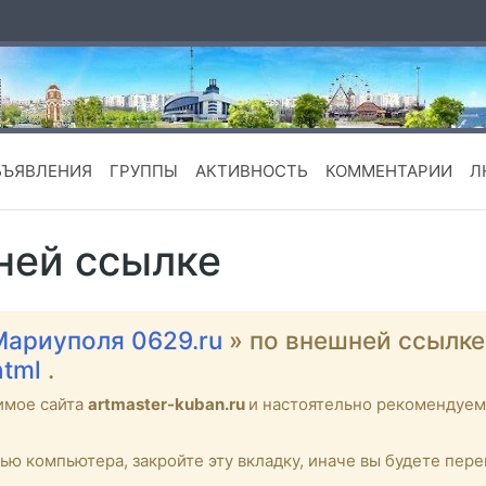
БЪЯВЛЕНИЯ
ГРУППЫ
АКТИВНОСТЬ
КОММЕНТАРИИ
Л
ней ссылке
Мариуполя 0629.ru
» по внешней ссылк
html
.
имое сайта
artmaster-kuban.ru
и настоятельно рекомендуе
тью компьютера, закройте эту вкладку, иначе вы будете пе