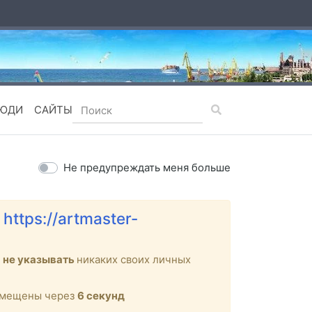
ЮДИ
САЙТЫ
Не предупреждать меня больше
е
https://artmaster-
м
не указывать
никаких своих личных
ремещены через
6
секунд