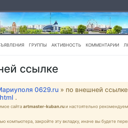
БЪЯВЛЕНИЯ
ГРУППЫ
АКТИВНОСТЬ
КОММЕНТАРИИ
Л
ней ссылке
Мариуполя 0629.ru
» по внешней ссылк
.html
.
имое сайта
artmaster-kuban.ru
и настоятельно рекомендуе
тью компьютера, закройте эту вкладку, иначе вы будете пе