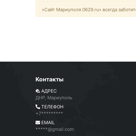
«Сайт Мариуполя 0629.ru» всегда заботит
Контакты
АДРЕС
ДНР, Мариуполь
ТЕЛЕФОН
+7*********
EMAIL
*****@gmail.com