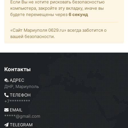
Если Вы не хотите рисковать безопасностью
компьютера, закройте эту вкладку, иначе вы
будете перемещены через
6
секунд
«Сайт Мариуполя 0629.ru» всегда заботится о
вашей безопасности.
Контакты
АДРЕС
ДНР, Мариуполь
ТЕЛЕФОН
+7*********
EMAIL
*****@gmail.com
TELEGRAM