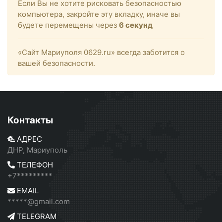
Если Вы не хотите рисковать безопасностью
компьютера, закройте эту вкладку, иначе вы
будете перемещены через
6
секунд
«Сайт Мариуполя 0629.ru» всегда заботится о
вашей безопасности.
Контакты
АДРЕС
ДНР, Мариуполь
ТЕЛЕФОН
+7*********
EMAIL
*****@gmail.com
TELEGRAM