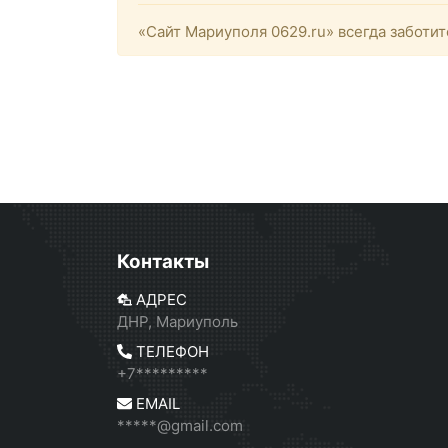
«Сайт Мариуполя 0629.ru» всегда заботит
Контакты
АДРЕС
ДНР, Мариуполь
ТЕЛЕФОН
+7*********
EMAIL
*****@gmail.com