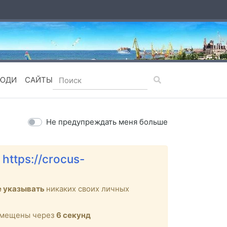
ЮДИ
САЙТЫ
Не предупреждать меня больше
е
https://crocus-
е указывать
никаких своих личных
ремещены через
6
секунд