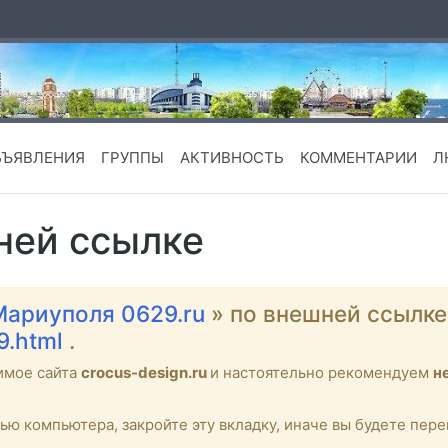
БЪЯВЛЕНИЯ
ГРУППЫ
АКТИВНОСТЬ
КОММЕНТАРИИ
Л
ней ссылке
Мариуполя 0629.ru
» по внешней ссылк
9.html
.
имое сайта
crocus-design.ru
и настоятельно рекомендуем
н
тью компьютера, закройте эту вкладку, иначе вы будете пе