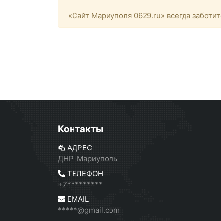
«Сайт Мариуполя 0629.ru» всегда заботит
Контакты
АДРЕС
ДНР, Мариуполь
ТЕЛЕФОН
+7*********
EMAIL
*****@gmail.com