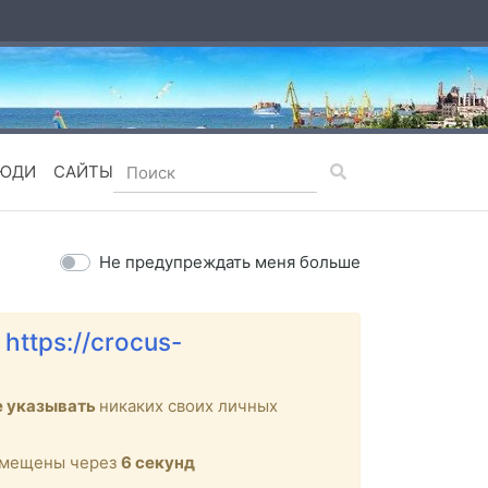
ЮДИ
САЙТЫ
Не предупреждать меня больше
е
https://crocus-
е указывать
никаких своих личных
ремещены через
6
секунд