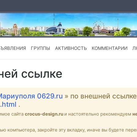
БЪЯВЛЕНИЯ
ГРУППЫ
АКТИВНОСТЬ
КОММЕНТАРИИ
Л
ней ссылке
Мариуполя 0629.ru
» по внешней ссылк
.html
.
имое сайта
crocus-design.ru
и настоятельно рекомендуем
н
тью компьютера, закройте эту вкладку, иначе вы будете пе