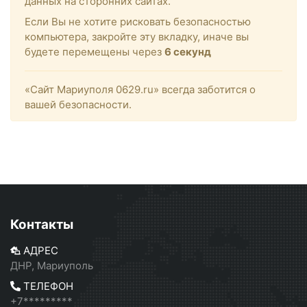
данных на сторонних сайтах.
Если Вы не хотите рисковать безопасностью
компьютера, закройте эту вкладку, иначе вы
будете перемещены через
6
секунд
«Сайт Мариуполя 0629.ru» всегда заботится о
вашей безопасности.
Контакты
АДРЕС
ДНР, Мариуполь
ТЕЛЕФОН
+7*********