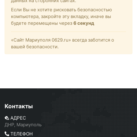
данных на сторонних сайтах.
Если Вы не хотите рисковать безопасностью
компьютера, закройте эту вкладку, иначе вы
будете перемещены через
6
секунд
«Сайт Мариуполя 0629.ru» всегда заботится о
вашей безопасности.
Контакты
АДРЕС
ДНР, Мариуполь
ТЕЛЕФОН