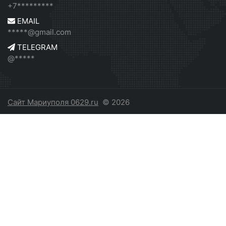
+7*********
EMAIL
*****@gmail.com
TELEGRAM
@*****
Сайт Мариуполя 0629.ru
© 2026