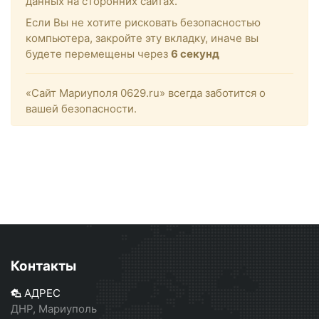
данных на сторонних сайтах.
Если Вы не хотите рисковать безопасностью
компьютера, закройте эту вкладку, иначе вы
будете перемещены через
6
секунд
«Сайт Мариуполя 0629.ru» всегда заботится о
вашей безопасности.
Контакты
АДРЕС
ДНР, Мариуполь