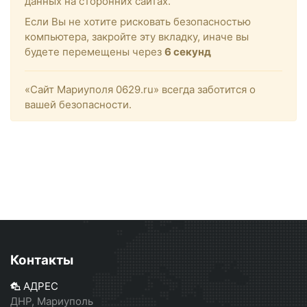
данных на сторонних сайтах.
Если Вы не хотите рисковать безопасностью
компьютера, закройте эту вкладку, иначе вы
будете перемещены через
6
секунд
«Сайт Мариуполя 0629.ru» всегда заботится о
вашей безопасности.
Контакты
АДРЕС
ДНР, Мариуполь