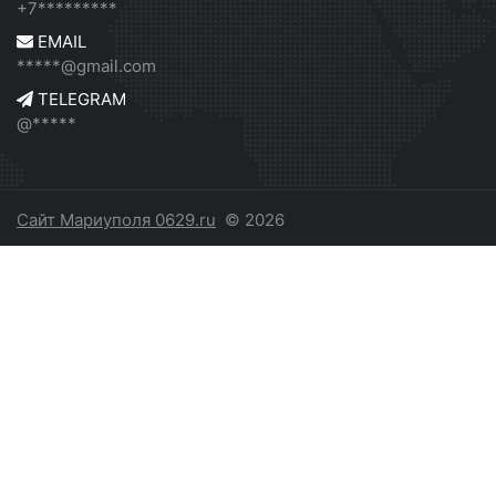
+7*********
EMAIL
*****@gmail.com
TELEGRAM
@*****
Сайт Мариуполя 0629.ru
© 2026