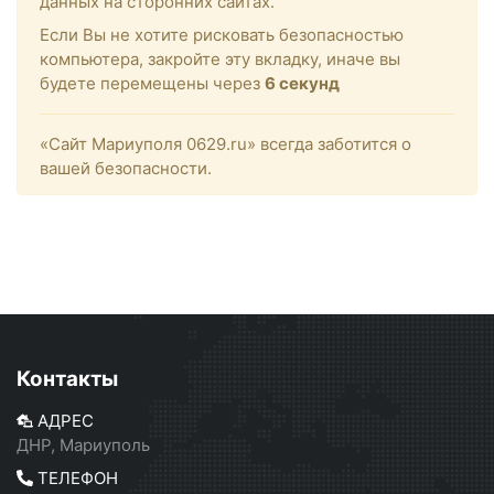
данных на сторонних сайтах.
Если Вы не хотите рисковать безопасностью
компьютера, закройте эту вкладку, иначе вы
будете перемещены через
6
секунд
«Сайт Мариуполя 0629.ru» всегда заботится о
вашей безопасности.
Контакты
АДРЕС
ДНР, Мариуполь
ТЕЛЕФОН