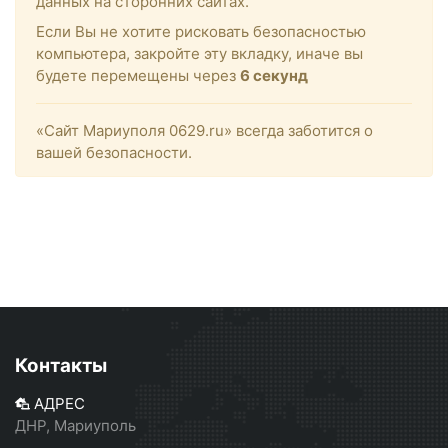
данных на сторонних сайтах.
Если Вы не хотите рисковать безопасностью
компьютера, закройте эту вкладку, иначе вы
будете перемещены через
6
секунд
«Сайт Мариуполя 0629.ru» всегда заботится о
вашей безопасности.
Контакты
АДРЕС
ДНР, Мариуполь