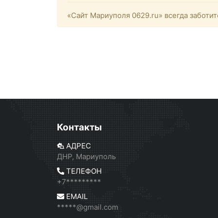
«Сайт Мариуполя 0629.ru» всегда заботит
Контакты
АДРЕС
ДНР, Мариуполь
ТЕЛЕФОН
+7*********
EMAIL
*****@gmail.com