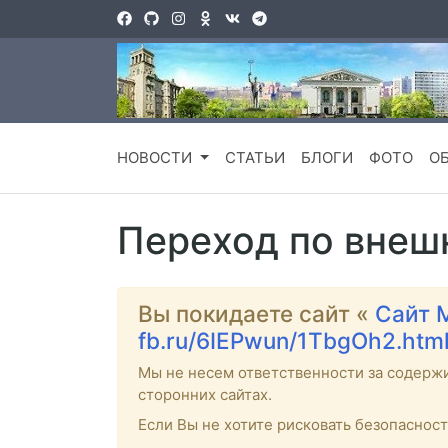
НОВОСТИ
СТАТЬИ
БЛОГИ
ФОТО
О
Переход по внеш
Вы покидаете сайт «
Сайт 
fb.ru/6IEPwun/1TbgOh2.htm
Мы не несем ответственности за содерж
сторонних сайтах.
Если Вы не хотите рисковать безопаснос