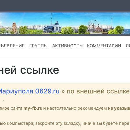
БЪЯВЛЕНИЯ
ГРУППЫ
АКТИВНОСТЬ
КОММЕНТАРИИ
Л
ней ссылке
Мариуполя 0629.ru
» по внешней ссылк
l
.
имое сайта
my-fb.ru
и настоятельно рекомендуем
не указы
тью компьютера, закройте эту вкладку, иначе вы будете пе