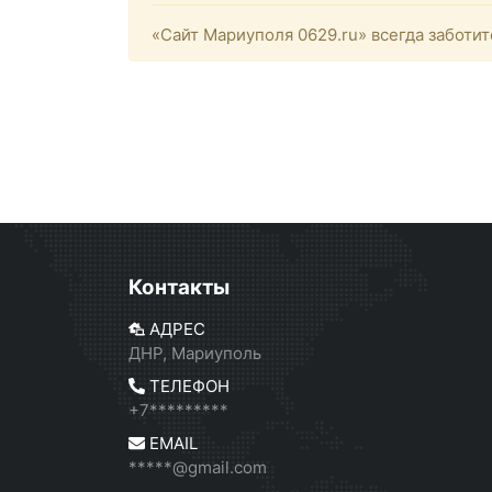
«Сайт Мариуполя 0629.ru» всегда заботит
Контакты
АДРЕС
ДНР, Мариуполь
ТЕЛЕФОН
+7*********
EMAIL
*****@gmail.com