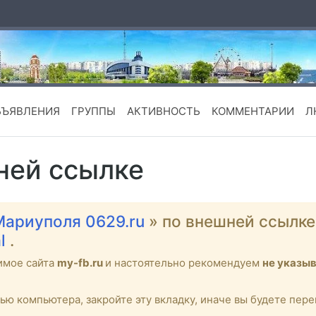
БЪЯВЛЕНИЯ
ГРУППЫ
АКТИВНОСТЬ
КОММЕНТАРИИ
Л
ней ссылке
Мариуполя 0629.ru
» по внешней ссылк
ml
.
имое сайта
my-fb.ru
и настоятельно рекомендуем
не указы
тью компьютера, закройте эту вкладку, иначе вы будете пе