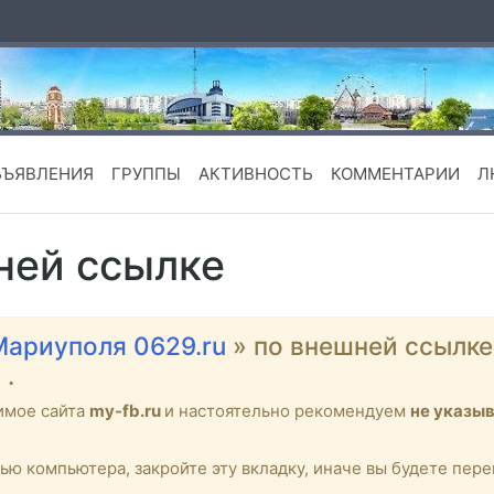
БЪЯВЛЕНИЯ
ГРУППЫ
АКТИВНОСТЬ
КОММЕНТАРИИ
Л
ней ссылке
Мариуполя 0629.ru
» по внешней ссылк
l
.
имое сайта
my-fb.ru
и настоятельно рекомендуем
не указы
тью компьютера, закройте эту вкладку, иначе вы будете пе