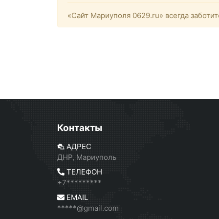
«Сайт Мариуполя 0629.ru» всегда заботит
Контакты
АДРЕС
ДНР, Мариуполь
ТЕЛЕФОН
+7*********
EMAIL
*****@gmail.com