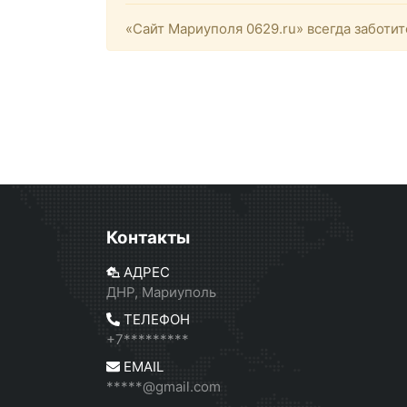
«Сайт Мариуполя 0629.ru» всегда заботит
Контакты
АДРЕС
ДНР, Мариуполь
ТЕЛЕФОН
+7*********
EMAIL
*****@gmail.com