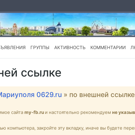
БЪЯВЛЕНИЯ
ГРУППЫ
АКТИВНОСТЬ
КОММЕНТАРИИ
Л
ней ссылке
Мариуполя 0629.ru
» по внешней ссылк
имое сайта
my-fb.ru
и настоятельно рекомендуем
не указы
тью компьютера, закройте эту вкладку, иначе вы будете пе