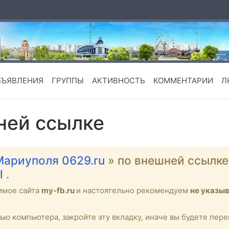
БЪЯВЛЕНИЯ
ГРУППЫ
АКТИВНОСТЬ
КОММЕНТАРИИ
Л
ней ссылке
Мариуполя 0629.ru
» по внешней ссылк
l
.
имое сайта
my-fb.ru
и настоятельно рекомендуем
не указы
тью компьютера, закройте эту вкладку, иначе вы будете пе