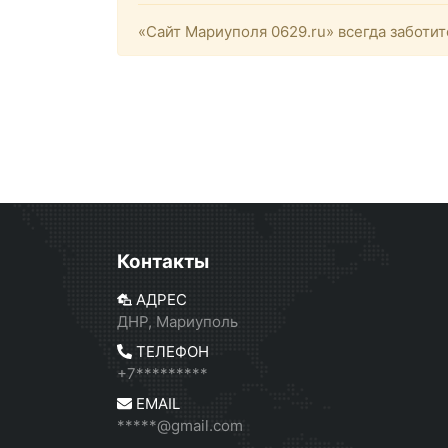
«Сайт Мариуполя 0629.ru» всегда заботит
Контакты
АДРЕС
ДНР, Мариуполь
ТЕЛЕФОН
+7*********
EMAIL
*****@gmail.com