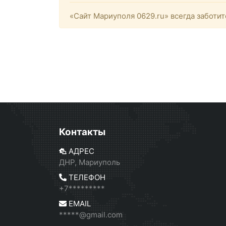
«Сайт Мариуполя 0629.ru» всегда заботит
Контакты
АДРЕС
ДНР, Мариуполь
ТЕЛЕФОН
+7*********
EMAIL
*****@gmail.com