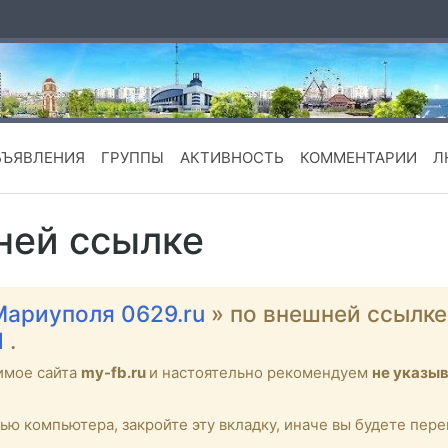
БЪЯВЛЕНИЯ
ГРУППЫ
АКТИВНОСТЬ
КОММЕНТАРИИ
Л
ней ссылке
Мариуполя 0629.ru
» по внешней ссылк
l
.
имое сайта
my-fb.ru
и настоятельно рекомендуем
не указы
тью компьютера, закройте эту вкладку, иначе вы будете пе