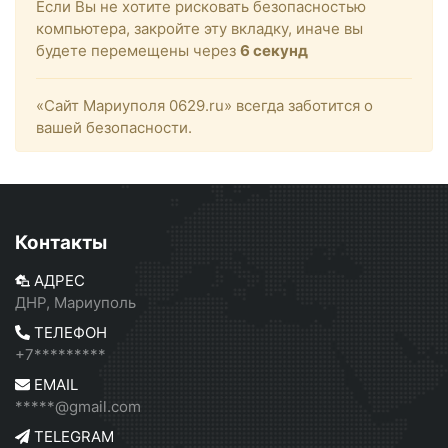
Если Вы не хотите рисковать безопасностью
компьютера, закройте эту вкладку, иначе вы
будете перемещены через
6
секунд
«Сайт Мариуполя 0629.ru» всегда заботится о
вашей безопасности.
Контакты
АДРЕС
ДНР, Мариуполь
ТЕЛЕФОН
+7*********
EMAIL
*****@gmail.com
TELEGRAM