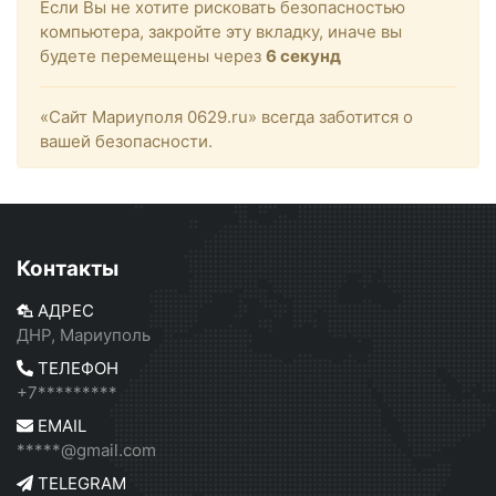
Если Вы не хотите рисковать безопасностью
компьютера, закройте эту вкладку, иначе вы
будете перемещены через
6
секунд
«Сайт Мариуполя 0629.ru» всегда заботится о
вашей безопасности.
Контакты
АДРЕС
ДНР, Мариуполь
ТЕЛЕФОН
+7*********
EMAIL
*****@gmail.com
TELEGRAM