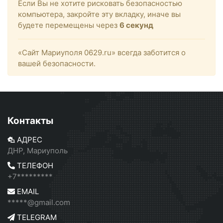
Если Вы не хотите рисковать безопасностью
компьютера, закройте эту вкладку, иначе вы
будете перемещены через
6
секунд
«Сайт Мариуполя 0629.ru» всегда заботится о
вашей безопасности.
Контакты
АДРЕС
ДНР, Мариуполь
ТЕЛЕФОН
+7*********
EMAIL
*****@gmail.com
TELEGRAM