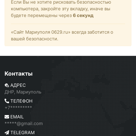
Если Вы не хотите рисковать безопасностью
компьютера, закройте эту вкладку, иначе вы
будете перемещены через
6
секунд
«Сайт Мариуполя 0629.ru» всегда заботится о
вашей безопасности.
Контакты
АДРЕС
ДНР, Мариуполь
ТЕЛЕФОН
+7*********
EMAIL
*****@gmail.com
TELEGRAM