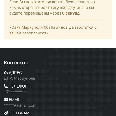
Если Вы не хотите рисковать безопасностью
компьютера, закройте эту вкладку, иначе вы
будете перемещены через
6
секунд
«Сайт Мариуполя 0629.ru» всегда заботится о
вашей безопасности.
Контакты
АДРЕС
ДНР, Мариуполь
ТЕЛЕФОН
+7*********
EMAIL
*****@gmail.com
TELEGRAM