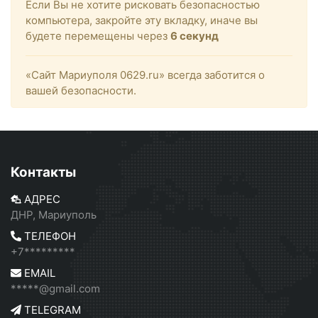
Если Вы не хотите рисковать безопасностью
компьютера, закройте эту вкладку, иначе вы
будете перемещены через
6
секунд
«Сайт Мариуполя 0629.ru» всегда заботится о
вашей безопасности.
Контакты
АДРЕС
ДНР, Мариуполь
ТЕЛЕФОН
+7*********
EMAIL
*****@gmail.com
TELEGRAM