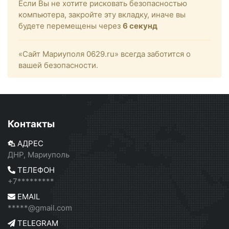
Если Вы не хотите рисковать безопасностью
компьютера, закройте эту вкладку, иначе вы
будете перемещены через
6
секунд
«Сайт Мариуполя 0629.ru» всегда заботится о
вашей безопасности.
Контакты
АДРЕС
ДНР, Мариуполь
ТЕЛЕФОН
+7*********
EMAIL
*****@gmail.com
TELEGRAM