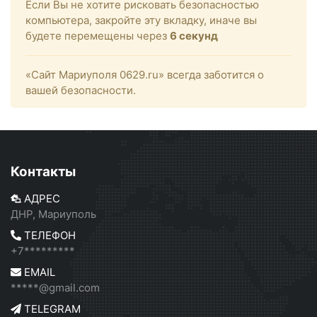
Если Вы не хотите рисковать безопасностью
компьютера, закройте эту вкладку, иначе вы
будете перемещены через
6
секунд
«Сайт Мариуполя 0629.ru» всегда заботится о
вашей безопасности.
Контакты
АДРЕС
ДНР, Мариуполь
ТЕЛЕФОН
+7*********
EMAIL
*****@gmail.com
TELEGRAM