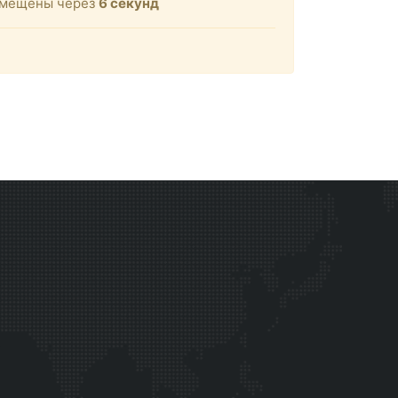
ремещены через
6
секунд