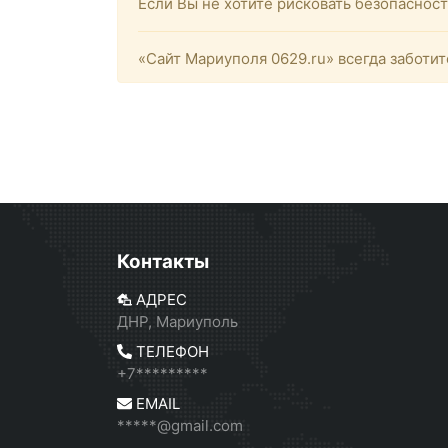
Если Вы не хотите рисковать безопаснос
«Сайт Мариуполя 0629.ru» всегда заботит
Контакты
АДРЕС
ДНР, Мариуполь
ТЕЛЕФОН
+7*********
EMAIL
*****@gmail.com