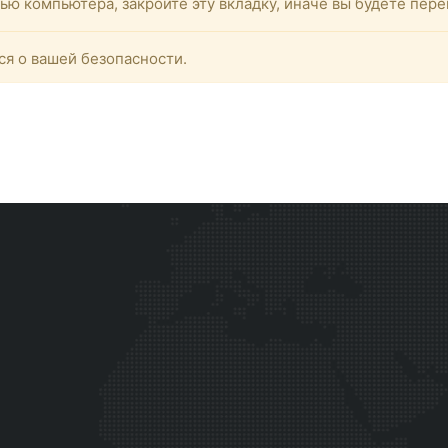
тью компьютера, закройте эту вкладку, иначе вы будете пе
ся о вашей безопасности.