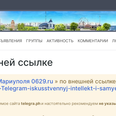
БЪЯВЛЕНИЯ
ГРУППЫ
АКТИВНОСТЬ
КОММЕНТАРИИ
Л
ней ссылке
Мариуполя 0629.ru
» по внешней ссылке
e-Telegram-iskusstvennyj-intellekt-i-sa
имое сайта
telegra.ph
и настоятельно рекомендуем
не указ