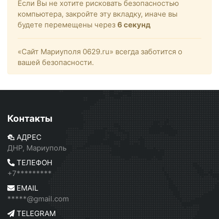
Если Вы не хотите рисковать безопасностью
компьютера, закройте эту вкладку, иначе вы
будете перемещены через
6
секунд
«Сайт Мариуполя 0629.ru» всегда заботится о
вашей безопасности.
Контакты
АДРЕС
ДНР, Мариуполь
ТЕЛЕФОН
+7*********
EMAIL
*****@gmail.com
TELEGRAM