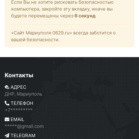
Если Вы не хотите рисковать безопасностью
компьютера, закройте эту вкладку, иначе вы
будете перемещены через
6
секунд
«Сайт Мариуполя 0629.ru» всегда заботится о
вашей безопасности.
Контакты
АДРЕС
ДНР, Мариуполь
ТЕЛЕФОН
+7*********
EMAIL
*****@gmail.com
TELEGRAM