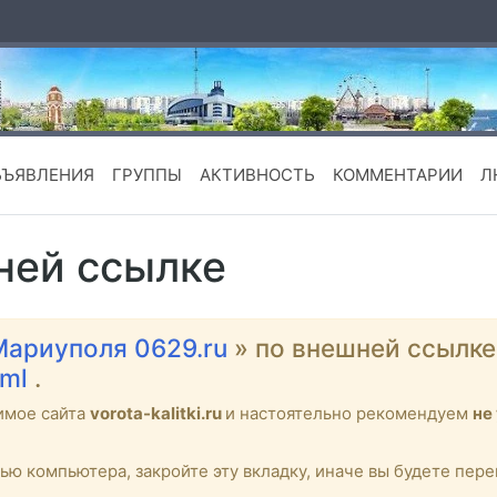
БЪЯВЛЕНИЯ
ГРУППЫ
АКТИВНОСТЬ
КОММЕНТАРИИ
Л
ней ссылке
Мариуполя 0629.ru
» по внешней ссылк
tml
.
имое сайта
vorota-kalitki.ru
и настоятельно рекомендуем
не
тью компьютера, закройте эту вкладку, иначе вы будете пе