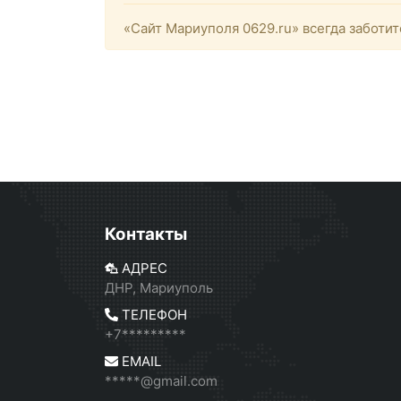
«Сайт Мариуполя 0629.ru» всегда заботит
Контакты
АДРЕС
ДНР, Мариуполь
ТЕЛЕФОН
+7*********
EMAIL
*****@gmail.com