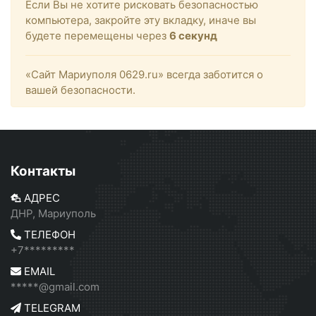
Если Вы не хотите рисковать безопасностью
компьютера, закройте эту вкладку, иначе вы
будете перемещены через
6
секунд
«Сайт Мариуполя 0629.ru» всегда заботится о
вашей безопасности.
Контакты
АДРЕС
ДНР, Мариуполь
ТЕЛЕФОН
+7*********
EMAIL
*****@gmail.com
TELEGRAM