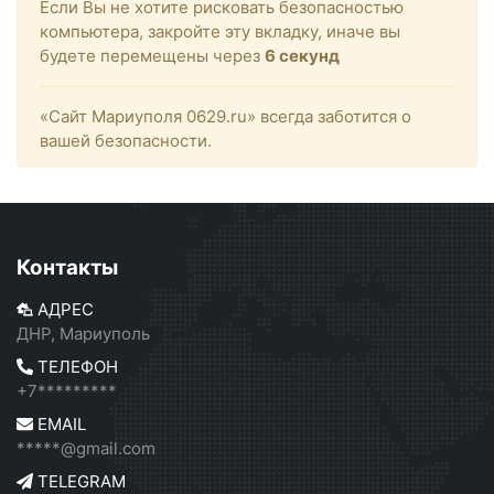
Если Вы не хотите рисковать безопасностью
компьютера, закройте эту вкладку, иначе вы
будете перемещены через
6
секунд
«Сайт Мариуполя 0629.ru» всегда заботится о
вашей безопасности.
Контакты
АДРЕС
ДНР, Мариуполь
ТЕЛЕФОН
+7*********
EMAIL
*****@gmail.com
TELEGRAM