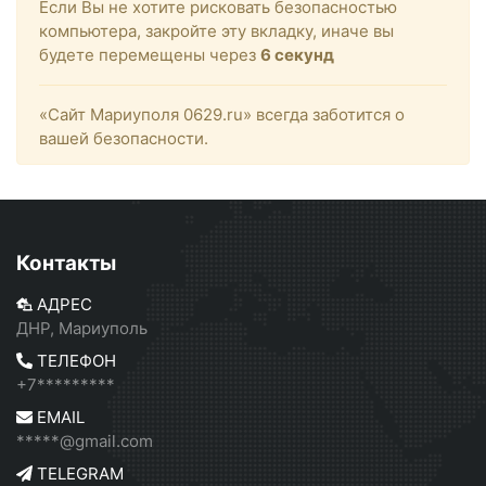
Если Вы не хотите рисковать безопасностью
компьютера, закройте эту вкладку, иначе вы
будете перемещены через
6
секунд
«Сайт Мариуполя 0629.ru» всегда заботится о
вашей безопасности.
Контакты
АДРЕС
ДНР, Мариуполь
ТЕЛЕФОН
+7*********
EMAIL
*****@gmail.com
TELEGRAM