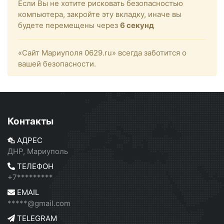
Если Вы не хотите рисковать безопасностью
компьютера, закройте эту вкладку, иначе вы
будете перемещены через
6
секунд
«Сайт Мариуполя 0629.ru» всегда заботится о
вашей безопасности.
Контакты
АДРЕС
ДНР, Мариуполь
ТЕЛЕФОН
+7*********
EMAIL
*****@gmail.com
TELEGRAM