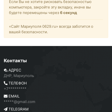
Если Вы не хотите рисковать безопасностью
компьютера, закройте эту вкладку, иначе вы
будете перемещены через
6
секунд
«Сайт Мариуполя 0629.ru» всегда заботится о
вашей безопасности.
Контакты
АДРЕС
ДНР, Мариуполь
ТЕЛЕФОН
+7*********
EMAIL
*****@gmail.com
TELEGRAM