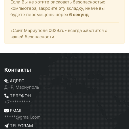
Если Вы не хотите рисковать безопасностью
компьютера, закройте эту вкладку, иначе вы
будете перемещены через
6
секунд
«Сайт Мариуполя 0629.ru» всегда заботится о
вашей безопасности.
Контакты
АДРЕС
ДНР, Мариуполь
ТЕЛЕФОН
+7*********
EMAIL
*****@gmail.com
TELEGRAM