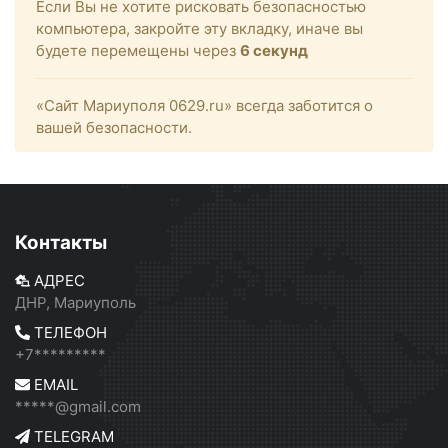
Если Вы не хотите рисковать безопасностью
компьютера, закройте эту вкладку, иначе вы
будете перемещены через
6
секунд
«Сайт Мариуполя 0629.ru» всегда заботится о
вашей безопасности.
Контакты
АДРЕС
ДНР, Мариуполь
ТЕЛЕФОН
+7*********
EMAIL
*****@gmail.com
TELEGRAM