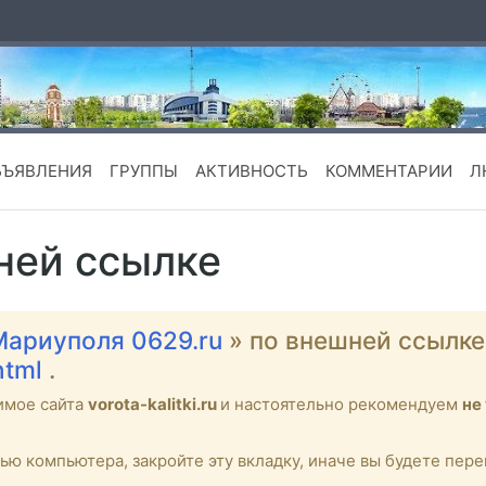
БЪЯВЛЕНИЯ
ГРУППЫ
АКТИВНОСТЬ
КОММЕНТАРИИ
Л
ней ссылке
Мариуполя 0629.ru
» по внешней ссылк
html
.
имое сайта
vorota-kalitki.ru
и настоятельно рекомендуем
не
тью компьютера, закройте эту вкладку, иначе вы будете пе