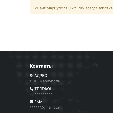
«Сайт Мариуполя 0629.ru» всегда заботит
Контакты
АДРЕС
ДНР, Мариуполь
ТЕЛЕФОН
+7*********
EMAIL
*****@gmail.com