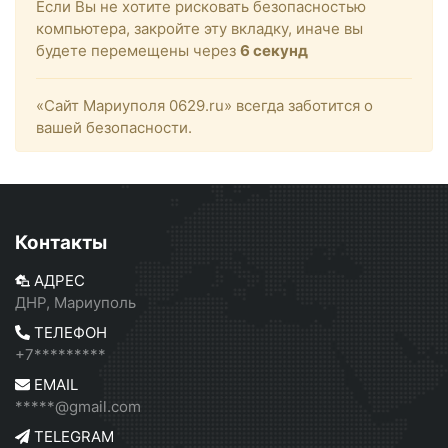
Если Вы не хотите рисковать безопасностью
компьютера, закройте эту вкладку, иначе вы
будете перемещены через
6
секунд
«Сайт Мариуполя 0629.ru» всегда заботится о
вашей безопасности.
Контакты
АДРЕС
ДНР, Мариуполь
ТЕЛЕФОН
+7*********
EMAIL
*****@gmail.com
TELEGRAM