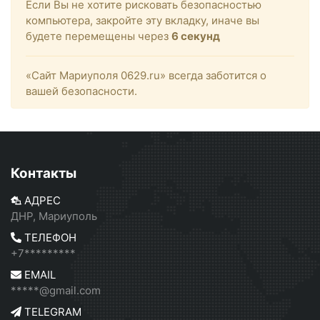
Если Вы не хотите рисковать безопасностью
компьютера, закройте эту вкладку, иначе вы
будете перемещены через
6
секунд
«Сайт Мариуполя 0629.ru» всегда заботится о
вашей безопасности.
Контакты
АДРЕС
ДНР, Мариуполь
ТЕЛЕФОН
+7*********
EMAIL
*****@gmail.com
TELEGRAM