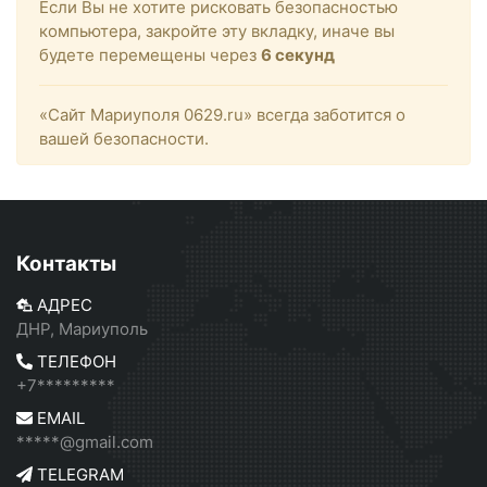
Если Вы не хотите рисковать безопасностью
компьютера, закройте эту вкладку, иначе вы
будете перемещены через
6
секунд
«Сайт Мариуполя 0629.ru» всегда заботится о
вашей безопасности.
Контакты
АДРЕС
ДНР, Мариуполь
ТЕЛЕФОН
+7*********
EMAIL
*****@gmail.com
TELEGRAM