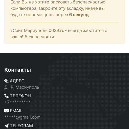
Если Вы не хотите рисковать безопасностью
компьютера, закройте эту вкладку, иначе вы
будете перемещены через
6
секунд
«Сайт Мариуполя 0629.ru» всегда заботится о
вашей безопасности.
Контакты
АДРЕС
ДНР, Мариуполь
ТЕЛЕФОН
+7*********
EMAIL
*****@gmail.com
TELEGRAM