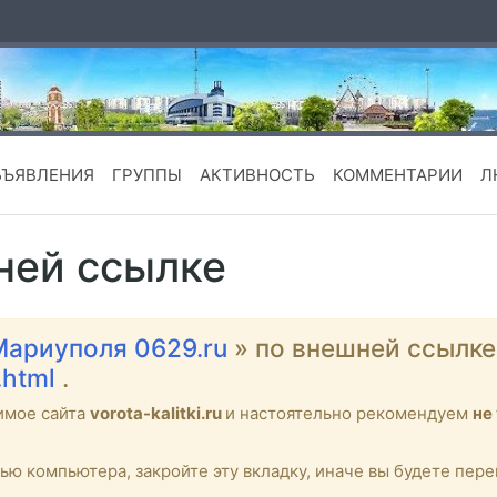
БЪЯВЛЕНИЯ
ГРУППЫ
АКТИВНОСТЬ
КОММЕНТАРИИ
Л
ней ссылке
Мариуполя 0629.ru
» по внешней ссылк
.html
.
имое сайта
vorota-kalitki.ru
и настоятельно рекомендуем
не
тью компьютера, закройте эту вкладку, иначе вы будете пе