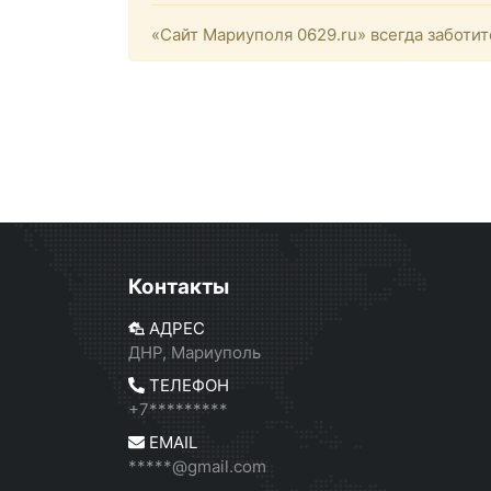
«Сайт Мариуполя 0629.ru» всегда заботит
Контакты
АДРЕС
ДНР, Мариуполь
ТЕЛЕФОН
+7*********
EMAIL
*****@gmail.com